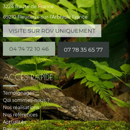
3224 Route de France
69210 Fleurieux-sur-l'Arbresle France
VISITE SUR RDV UNIQUEMENT
04 74 72 10 46
07 78 35 65 77
ACCÈS RAPIDE
Témoignages
Qui sommes-nous ?
Nos réalisations
Nos références
Actualités
Presse