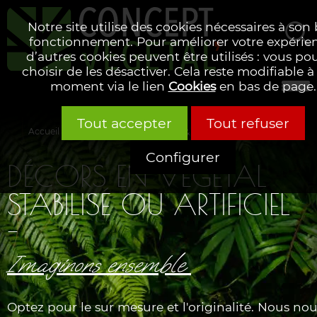
Notre site utilise des cookies nécessaires à son
fonctionnement. Pour améliorer votre expérie
d’autres cookies peuvent être utilisés : vous po
Rechercher
choisir de les désactiver. Cela reste modifiable à
moment via le lien
Cookies
en bas de page.
Tout accepter
Tout refuser
Accueil
Nos collections
Murs & tableaux
Imaginons ense
Configurer
DÉCORS EN VÉGÉTAL
STABILISÉ OU ARTIFICIEL
-
Imaginons ensemble
Optez pour le sur mesure et l'originalité.
Nous nou