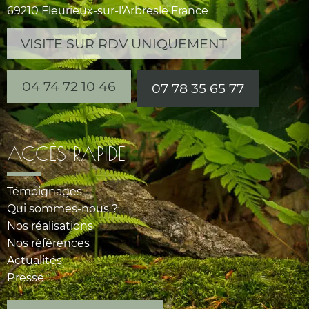
69210 Fleurieux-sur-l'Arbresle France
VISITE SUR RDV UNIQUEMENT
04 74 72 10 46
07 78 35 65 77
ACCÈS RAPIDE
Témoignages
Qui sommes-nous ?
Nos réalisations
Nos références
Actualités
Presse