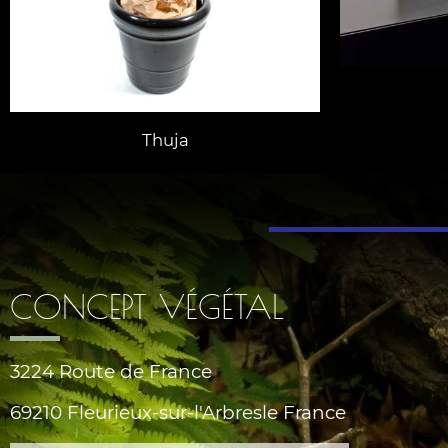
Thuja
CONCEPT VÉGÉTAL
3224 Route de France
69210 Fleurieux-sur-l'Arbresle France