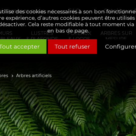
i sommes nous
FAQ
Catalogue
 utilise des cookies nécessaires à son bon fonctionn
re expérience, d’autres cookies peuvent être utilisés
 désactiver. Cela reste modifiable à tout moment via 
en bas de page.
MURS
LUSTRES
POTEAUX
ARBRES SUR
ABLEAUX
& PLAFONDS
& LOGOS
MESURE
Tout accepter
Tout refuser
Configure
bres
Arbres artificiels