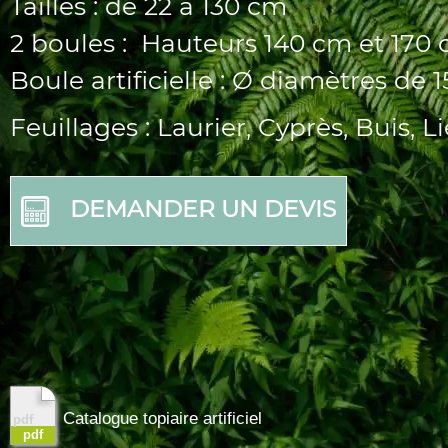
Tailles : de 22 à 130 cm
2 boules : Hauteurs 140 cm et 170
Boule artificielle : Ø diamètres de 
Feuillages : Laurier, Cyprès, Buis, 
DEMANDER UN DEVIS
Catalogue topiaire artificiel