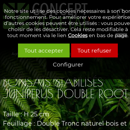
Notre site utilise des cookies nécessaires à son bo
fonctionnement. Pour améliorer votre expérience
d’autres cookies peuvent être utilisés : vous pouve
Rechercher
choisir de les désactiver. Cela reste modifiable à
tout moment via le lien
Cookies
en bas de page.
Tout accepter
Tout refuser
Accueil
Nos collections
Arbres & plantes
Nos arbres
A
Configurer
BONSAÏS STABILISÉS
JUNIPERUS DOUBLE ROOT
Taille : H 25 cm
Feuillage : Double Tronc naturel bois et