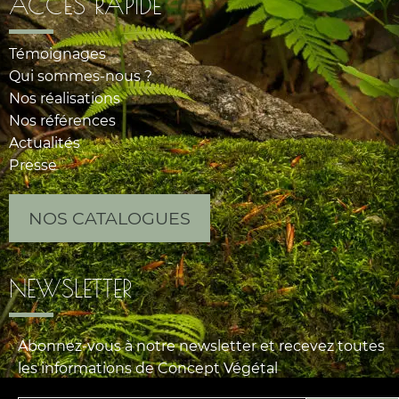
ACCÈS RAPIDE
Témoignages
Qui sommes-nous ?
Nos réalisations
Nos références
Actualités
Presse
NOS CATALOGUES
NEWSLETTER
Abonnez-vous à notre newsletter et recevez toutes
les informations de Concept Végétal