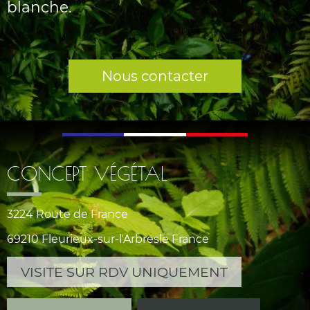
blanche.
Nous contacter
CONCEPT VÉGÉTAL
3224 Route de France
69210 Fleurieux-sur-l'Arbresle France
VISITE SUR RDV UNIQUEMENT