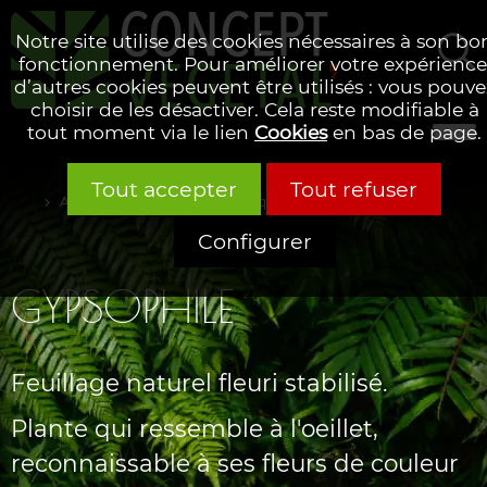
Notre site utilise des cookies nécessaires à son bo
fonctionnement. Pour améliorer votre expérience
d’autres cookies peuvent être utilisés : vous pouve
Rechercher
choisir de les désactiver. Cela reste modifiable à
tout moment via le lien
Cookies
en bas de page.
Tout accepter
Tout refuser
Accueil
Glossaire alphabétique
Configurer
GYPSOPHILE
Feuillage naturel fleuri stabilisé.
Plante qui ressemble à l'oeillet,
reconnaissable à ses fleurs de couleur