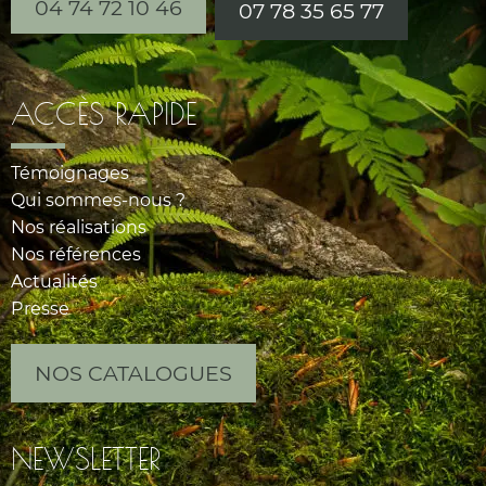
04 74 72 10 46
07 78 35 65 77
ACCÈS RAPIDE
Témoignages
Qui sommes-nous ?
Nos réalisations
Nos références
Actualités
Presse
NOS CATALOGUES
NEWSLETTER