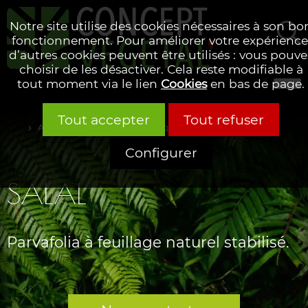
Notre site utilise des cookies nécessaires à son bo
fonctionnement. Pour améliorer votre expérience
d’autres cookies peuvent être utilisés : vous pouve
Rechercher
choisir de les désactiver. Cela reste modifiable à
tout moment via le lien
Cookies
en bas de page.
Tout accepter
Tout refuser
Accueil
Glossaire alphabétique
Configurer
SALAL
Parvafolia à feuillage naturel stabilisé.