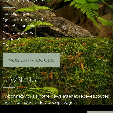
Témoignages
Qui sommes-nous ?
Nos réalisations
Nos références
Actualités
Presse
NOS CATALOGUES
NEWSLETTER
Abonnez-vous à notre newsletter et recevez toutes
les informations de Concept Végétal