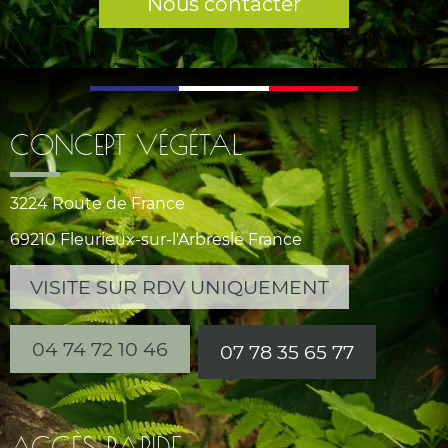
Nous contacter
CONCEPT VÉGÉTAL
3224 Route de France
69210 Fleurieux-sur-l'Arbresle France
VISITE SUR RDV UNIQUEMENT
04 74 72 10 46
07 78 35 65 77
ACCÈS RAPIDE