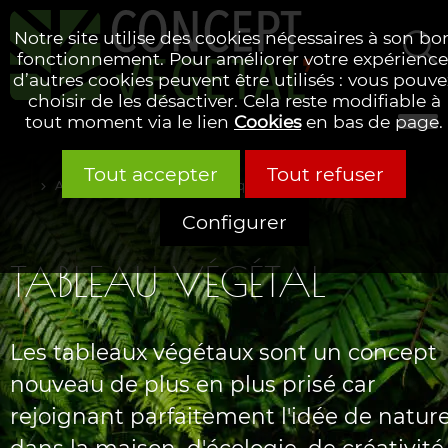
Notre site utilise des cookies nécessaires à son bo
fonctionnement. Pour améliorer votre expérience
d’autres cookies peuvent être utilisés : vous pouve
Rechercher
choisir de les désactiver. Cela reste modifiable à
tout moment via le lien
Cookies
en bas de page.
Tout accepter
Tout refuser
Accueil
Glossaire alphabétique
Configurer
TABLEAU VÉGÉTAL
Les tableaux végétaux sont un concept
nouveau de plus en plus prisé car
rejoignant parfaitement l'idée de natur