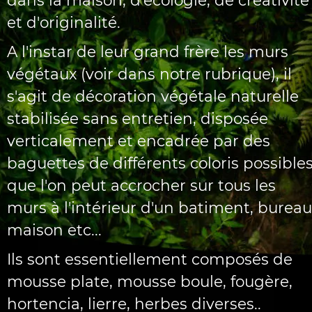
dans la maison, d'écologie, de créativité
et d'originalité.
A l'instar de leur grand frère les murs
végétaux (voir dans notre rubrique), il
s'agit de décoration végétale naturelle
stabilisée sans entretien, disposée
verticalement et encadrée par des
baguettes de différents coloris possibles
que l'on peut accrocher sur tous les
murs à l'intérieur d'un batiment, bureau
maison etc...
Ils sont essentiellement composés de
mousse plate, mousse boule, fougère,
hortencia, lierre, herbes diverses..