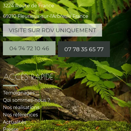
3224 Route de France
69210 Fleurieux-sur-l'Arbresle France
VISITE SUR RDV UNIQUEMENT
04 74 72 10 46
07 78 35 65 77
ACCÈS RAPIDE
Témoignages
Qui sommes-nous ?
Nos réalisations
Nos références
Actualités
Presse