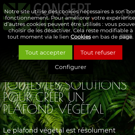
Notre site utilise des cookies nécessaires à son bo
fonctionnement. Pour améliorer votre expérience
d’autres cookies peuvent être utilisés : vous pouve
Rechercher
choisir de les désactiver. Cela reste modifiable à
tout moment via le lien
Cookies
en bas de page.
Tout accepter
Tout refuser
Accueil
Blog
Configurer
TOUTES LES SOLUTIONS
POUR CRÉER UN
PLAFOND VÉGÉTAL
Le plafond végétal est résolument