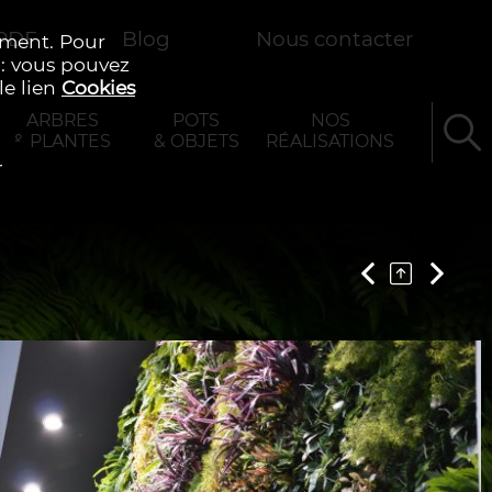
 PDF
Blog
Nous contacter
ement. Pour
 : vous pouvez
le lien
Cookies
ARBRES
POTS
NOS
& PLANTES
& OBJETS
RÉALISATIONS
r
Rechercher