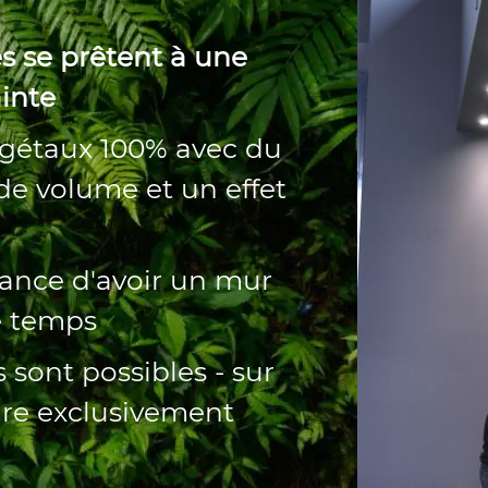
es se prêtent à une
ainte
égétaux 100% avec du
 de volume et un effet
rance d'avoir un mur
e temps
 sont possibles - sur
eure exclusivement