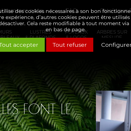
i sommes nous
FAQ
Catalogue
 utilise des cookies nécessaires à son bon fonctionn
re expérience, d’autres cookies peuvent être utilisés
 désactiver. Cela reste modifiable à tout moment via 
en bas de page.
MURS
LUSTRES
POTEAUX
ARBRES SUR
ABLEAUX
& PLAFONDS
& LOGOS
MESURE
Tout accepter
Tout refuser
Configure
LLES FONT LE