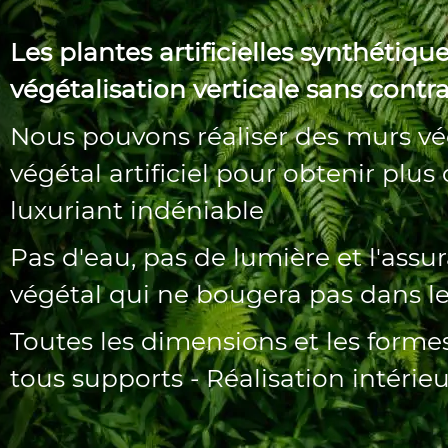
Les plantes artificielles synthétiqu
végétalisation verticale sans contr
Nous pouvons réaliser des murs v
végétal artificiel pour obtenir plus
luxuriant indéniable
Pas d'eau, pas de lumière et l'assu
végétal qui ne bougera pas dans l
Toutes les dimensions et les formes
tous supports - Réalisation intéri