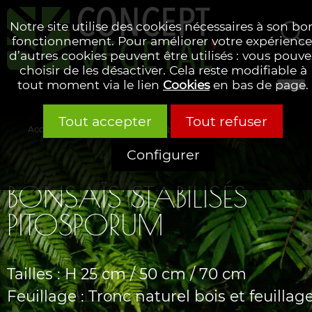
Notre site utilise des cookies nécessaires à son bo
fonctionnement. Pour améliorer votre expérience
d’autres cookies peuvent être utilisés : vous pouve
Rechercher
choisir de les désactiver. Cela reste modifiable à
tout moment via le lien
Cookies
en bas de page.
Tout accepter
Tout refuser
Accueil
Nos collections
Arbres & plantes
Nos arbres
A
Configurer
BONSAÏS STABILISÉS
PITOSPORUM
Tailles : H 25 cm / 50 cm / 70 cm
Feuillage : Tronc naturel bois et feuillag