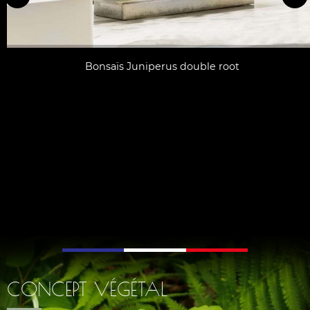
Bonsaïs Juniperus double root
CONCEPT VÉGÉTAL