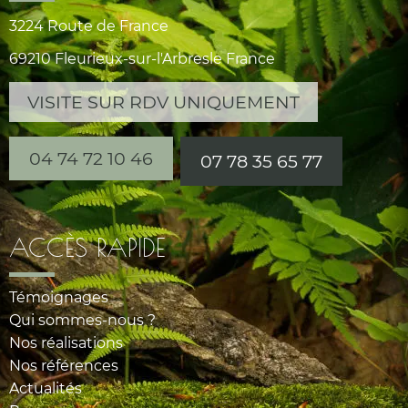
3224 Route de France
69210 Fleurieux-sur-l'Arbresle France
VISITE SUR RDV UNIQUEMENT
04 74 72 10 46
07 78 35 65 77
ACCÈS RAPIDE
Témoignages
Qui sommes-nous ?
Nos réalisations
Nos références
Actualités