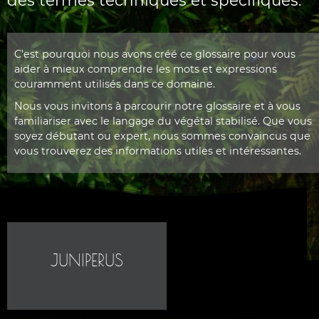
des termes techniques et spécifiques.
C'est pourquoi nous avons créé ce glossaire pour vous
aider à mieux comprendre les mots et expressions
couramment utilisés dans ce domaine.
Nous vous invitons à parcourir notre glossaire et à vous
familiariser avec le langage du végétal stabilisé. Que vous
soyez débutant ou expert, nous sommes convaincus que
vous trouverez des informations utiles et intéressantes.
JUNIPERUS