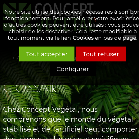
Notre site utilise des cookies nécessaires à son bo
fonctionnement. Pour améliorer votre expérience
d’autres cookies peuvent être utilisés : vous pouve
Rechercher
choisir de les désactiver. Cela reste modifiable à
tout moment via le lien
Cookies
en bas de page.
Tout accepter
Tout refuser
Accueil
Glossaire alphabétique
Configurer
GLOSSAIRE
Chez Concept Végétal, nous
comprenons que le monde du végétal
stabilisé et de l'artificiel peut comporter