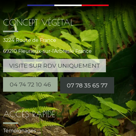
CONCEPT VÉGÉTAL
3224 Route de France
69210 Fleurieux-sur-l'Arbresle France
VISITE SUR RDV UNIQUEMENT
04 74 72 10 46
07 78 35 65 77
ACCÈS RAPIDE
Témoignages