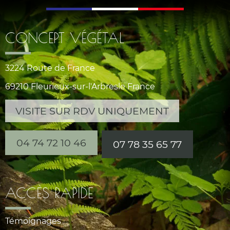
CONCEPT VÉGÉTAL
3224 Route de France
69210 Fleurieux-sur-l'Arbresle France
VISITE SUR RDV UNIQUEMENT
04 74 72 10 46
07 78 35 65 77
ACCÈS RAPIDE
Témoignages