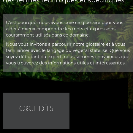
des termes techniques et spécifiques.
C'est pourquoi nous avons créé ce glossaire pour vous
aider à mieux comprendre les mots et expressions
couramment utilisés dans ce domaine.
Nous vous invitons à parcourir notre glossaire et à vous
familiariser avec le langage du végétal stabilisé. Que vous
soyez débutant ou expert, nous sommes convaincus que
vous trouverez des informations utiles et intéressantes.
ORCHIDÉES