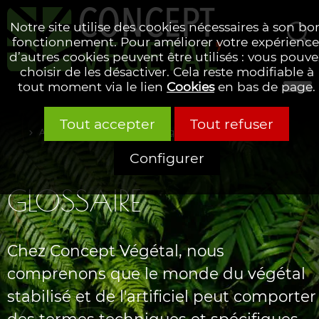
Notre site utilise des cookies nécessaires à son bo
fonctionnement. Pour améliorer votre expérience
d’autres cookies peuvent être utilisés : vous pouve
Rechercher
choisir de les désactiver. Cela reste modifiable à
tout moment via le lien
Cookies
en bas de page.
Tout accepter
Tout refuser
Accueil
Glossaire alphabétique
Configurer
GLOSSAIRE
Chez Concept Végétal, nous
comprenons que le monde du végétal
stabilisé et de l'artificiel peut comporter